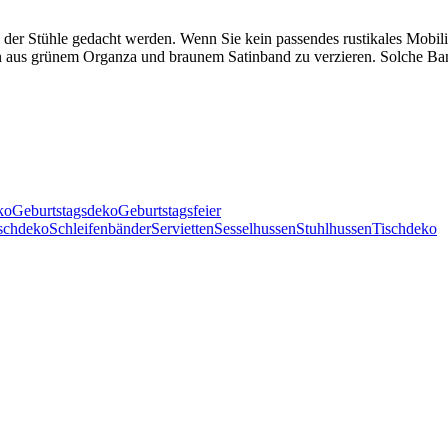
der Stühle gedacht werden. Wenn Sie kein passendes rustikales Mobili
n aus grünem Organza und braunem Satinband zu verzieren. Solche Bank
ko
Geburtstagsdeko
Geburtstagsfeier
ischdeko
Schleifenbänder
Servietten
Sesselhussen
Stuhlhussen
Tischdeko