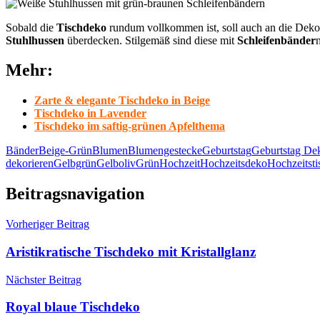
Sobald die
Tischdeko
rundum vollkommen ist, soll auch an die Deko 
Stuhlhussen
überdecken. Stilgemäß sind diese mit
Schleifenbänder
Mehr:
Zarte & elegante Tischdeko in Beige
Tischdeko in Lavender
Tischdeko im saftig-grünen Apfelthema
Bänder
Beige-Grün
Blumen
Blumengestecke
Geburtstag
Geburtstag De
dekorieren
Gelbgrün
Gelboliv
Grün
Hochzeit
Hochzeitsdeko
Hochzeitst
Beitragsnavigation
Vorheriger Beitrag
Aristikratische Tischdeko mit Kristallglanz
Nächster Beitrag
Royal blaue Tischdeko