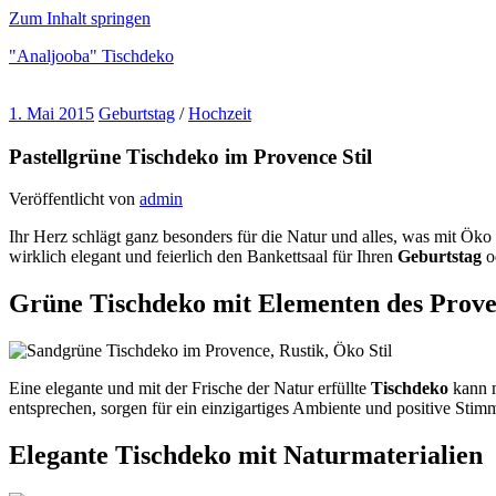
Zum Inhalt springen
"Analjooba" Tischdeko
"Analjooba"
1. Mai 2015
Geburtstag
/
Hochzeit
über
Tischdeko
Pastellgrüne Tischdeko im Provence Stil
zu
verschiednenen
Veröffentlicht von
admin
Anlässen
Ihr Herz schlägt ganz besonders für die Natur und alles, was mit Öko 
wirklich elegant und feierlich den Bankettsaal für Ihren
Geburtstag
o
Grüne Tischdeko mit Elementen des Proven
Eine elegante und mit der Frische der Natur erfüllte
Tischdeko
kann m
entsprechen, sorgen für ein einzigartiges Ambiente und positive Stim
Elegante Tischdeko mit Naturmaterialien