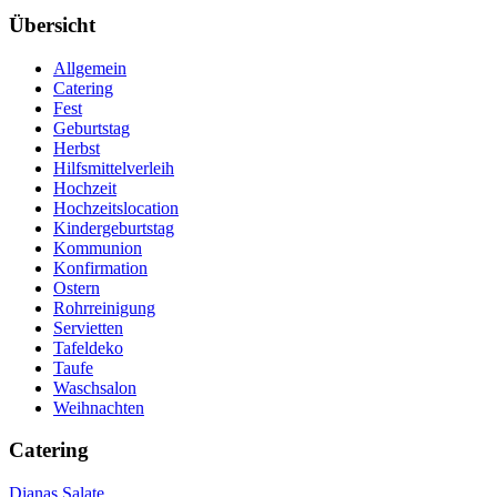
Übersicht
Allgemein
Catering
Fest
Geburtstag
Herbst
Hilfsmittelverleih
Hochzeit
Hochzeitslocation
Kindergeburtstag
Kommunion
Konfirmation
Ostern
Rohrreinigung
Servietten
Tafeldeko
Taufe
Waschsalon
Weihnachten
Catering
Dianas Salate