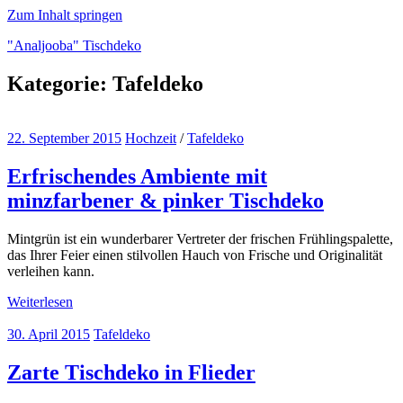
Zum Inhalt springen
"Analjooba" Tischdeko
Kategorie:
Tafeldeko
"Analjooba"
über
Tischdeko
22. September 2015
Hochzeit
/
Tafeldeko
zu
verschiednenen
Anlässen
Erfrischendes Ambiente mit
minzfarbener & pinker Tischdeko
Mintgrün ist ein wunderbarer Vertreter der frischen Frühlingspalette,
das Ihrer Feier einen stilvollen Hauch von Frische und Originalität
verleihen kann.
Weiterlesen
30. April 2015
Tafeldeko
Zarte Tischdeko in Flieder