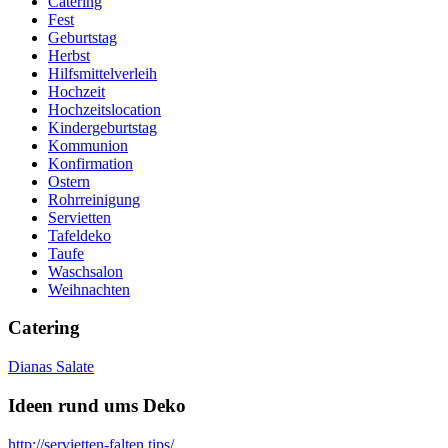
Catering
Fest
Geburtstag
Herbst
Hilfsmittelverleih
Hochzeit
Hochzeitslocation
Kindergeburtstag
Kommunion
Konfirmation
Ostern
Rohrreinigung
Servietten
Tafeldeko
Taufe
Waschsalon
Weihnachten
Catering
Dianas Salate
Ideen rund ums Deko
http://servietten-falten.tips/