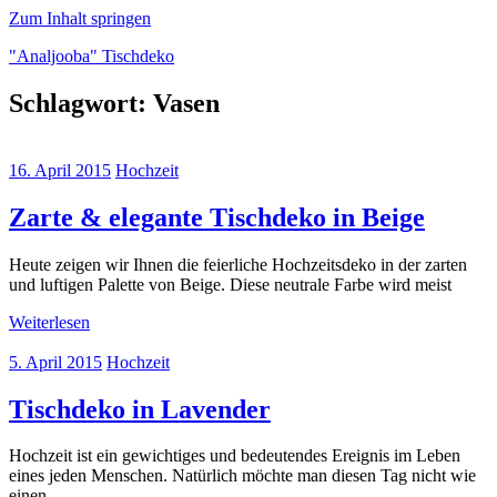
Zum Inhalt springen
"Analjooba" Tischdeko
Schlagwort:
Vasen
"Analjooba"
über
Tischdeko
16. April 2015
Hochzeit
zu
verschiednenen
Anlässen
Zarte & elegante Tischdeko in Beige
Heute zeigen wir Ihnen die feierliche Hochzeitsdeko in der zarten
und luftigen Palette von Beige. Diese neutrale Farbe wird meist
Weiterlesen
5. April 2015
Hochzeit
Tischdeko in Lavender
Hochzeit ist ein gewichtiges und bedeutendes Ereignis im Leben
eines jeden Menschen. Natürlich möchte man diesen Tag nicht wie
einen