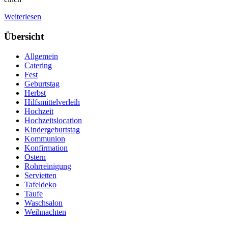
Weiterlesen
Übersicht
Allgemein
Catering
Fest
Geburtstag
Herbst
Hilfsmittelverleih
Hochzeit
Hochzeitslocation
Kindergeburtstag
Kommunion
Konfirmation
Ostern
Rohrreinigung
Servietten
Tafeldeko
Taufe
Waschsalon
Weihnachten