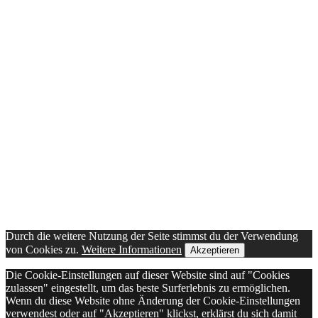
Durch die weitere Nutzung der Seite stimmst du der Verwendung
von Cookies zu.
Weitere Informationen
Akzeptieren
Die Cookie-Einstellungen auf dieser Website sind auf "Cookies
zulassen" eingestellt, um das beste Surferlebnis zu ermöglichen.
Wenn du diese Website ohne Änderung der Cookie-Einstellungen
verwendest oder auf "Akzeptieren" klickst, erklärst du sich damit