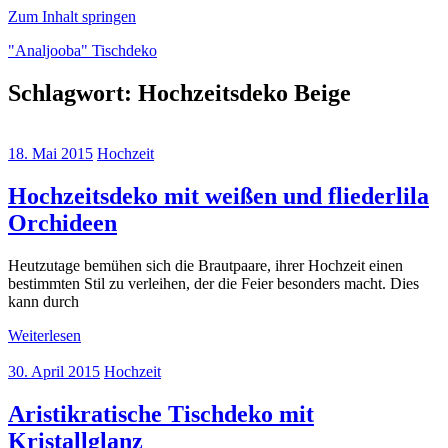
Zum Inhalt springen
"Analjooba" Tischdeko
Schlagwort:
Hochzeitsdeko Beige
"Analjooba"
über
Tischdeko
18. Mai 2015
Hochzeit
zu
verschiednenen
Anlässen
Hochzeitsdeko mit weißen und fliederlila
Orchideen
Heutzutage bemühen sich die Brautpaare, ihrer Hochzeit einen
bestimmten Stil zu verleihen, der die Feier besonders macht. Dies
kann durch
Weiterlesen
30. April 2015
Hochzeit
Aristikratische Tischdeko mit
Kristallglanz