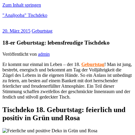
Zum Inhalt springen
"Analjooba" Tischdeko
"Analjooba"
20. März 2015
Geburtstag
über
Tischdeko
18-er Geburtstag: lebensfreudige Tischdeko
zu
verschiednenen
Veröffentlicht von
admin
Anlässen
Er kommt nur einmal im Leben – der 18.
Geburtstag
! Man ist jung,
bestrebt, energisch und bekommt am Tag der Volljährigkeit die
Zügel des Lebens in die eigenen Hände. So ein Anlass ist unbedingt
zu feiern, am besten auf einem Bankett mit dort herrschender
feierlicher und freudenerfüllter Atmosphäre. Ein Teil dieser
Stimmung schaffen zweifellos der geschmückte Innenraum und der
festlich und stilvoll gedeckter Tisch.
Tischdeko 18. Geburtstag
: feierlich und
positiv in Grün und Rosa